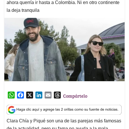
ahora querría ir hasta a Colombia. Ni en otro continente
la deja tranquila
W
F
X
L
E
T
Compártelo
h
a
i
m
h
a
c
n
a
r
t
e
k
i
e
Clara Chía y Piqué son una de las parejas más famosas
s
b
e
l
a
de la actualidad, pero su fama no ayuda a la mala