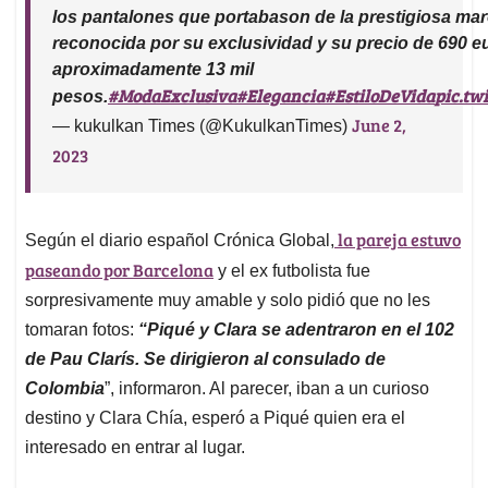
los pantalones que portabason de la prestigiosa marc
reconocida por su exclusividad y su precio de 690 e
aproximadamente 13 mil
#ModaExclusiva
#Elegancia
#EstiloDeVida
pic.t
pesos.
June 2,
— kukulkan Times (@KukulkanTimes)
2023
la pareja estuvo
Según el diario español Crónica Global,
paseando por Barcelona
y el ex futbolista fue
sorpresivamente muy amable y solo pidió que no les
tomaran fotos:
“Piqué y Clara se adentraron en el 102
de Pau Clarís. Se dirigieron al consulado de
Colombia
”, informaron. Al parecer, iban a un curioso
destino y Clara Chía, esperó a Piqué quien era el
interesado en entrar al lugar.