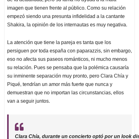
A
o
d
d
p
o
I
s
imagen que tienen frente al público. Como su relación
p
k
n
empezó siendo una presunta infidelidad a la cantante
Shakira, la opinión de los internautas es muy negativa.
La atención que tiene la pareja es tanta que los
persiguen por toda españa con paparazzis, sin embargo,
eso no afecta sus paseos románticos, ni mucho menos
su relación. Pues se pensaba que la polémica causaría
su inminente separación muy pronto, pero Clara Chía y
Piqué, tendrían un amor más fuerte que nunca y
demuestran que no importan las circunstancias, ellos
van a seguir juntos.
Clara Chía, durante un concierto optó por un look di