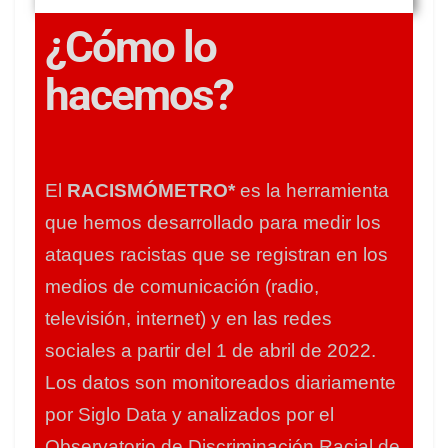
¿Cómo lo
hacemos?
El
RACISMÓMETRO*
es la herramienta
que hemos desarrollado para medir los
ataques racistas que se registran en los
medios de comunicación (radio,
televisión, internet) y en las redes
sociales a partir del 1 de abril de 2022.
Los datos son monitoreados diariamente
por Siglo Data y analizados por el
Observatorio de Discriminación Racial de