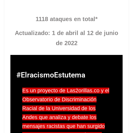
1118 ataques en total*
Actualizado: 1 de abril al 12 de junio
de 2022
#ElracismoEstutema
Es un proyecto de Las2orillas.co y el
Observatorio de Discriminación
Racial de la Universidad de los
Andes que analiza y debate los
mensajes racistas que han surgido