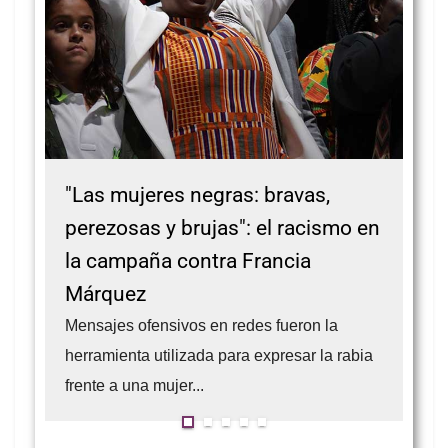
"Las mujeres negras: bravas,
Lo
perezosas y brujas": el racismo en
do
la campaña contra Francia
La 
ofe
Márquez
con
Mensajes ofensivos en redes fueron la
herramienta utilizada para expresar la rabia
frente a una mujer...