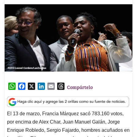
W
F
X
L
E
T
Compártelo
h
a
i
m
h
a
c
n
a
r
t
e
k
i
e
El 13 de marzo, Francia Márquez sacó 783.160 votos,
s
b
e
l
a
por encima de Alex Char, Juan Manuel Galán, Jorge
A
o
d
d
p
o
I
s
Enrique Robledo, Sergio Fajardo, hombres acuñados en