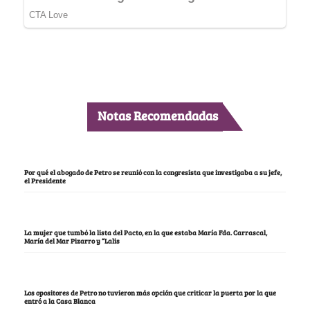
Notas Recomendadas
Por qué el abogado de Petro se reunió con la congresista que investigaba a su jefe,
el Presidente
La mujer que tumbó la lista del Pacto, en la que estaba María Fda. Carrascal,
María del Mar Pizarro y “Lalis
Los opositores de Petro no tuvieron más opción que criticar la puerta por la que
entró a la Casa Blanca