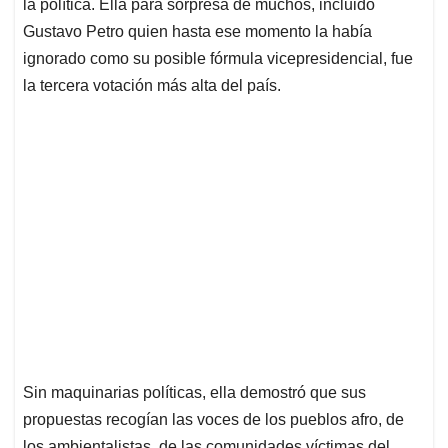
p
k
n
la política. Ella para sorpresa de muchos, incluido
Gustavo Petro quien hasta ese momento la había
ignorado como su posible fórmula vicepresidencial, fue
la tercera votación más alta del país.
Sin maquinarias políticas, ella demostró que sus
propuestas recogían las voces de los pueblos afro, de
los ambientalistas, de las comunidades víctimas del