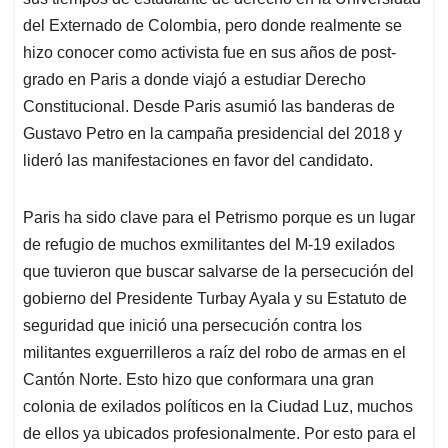
A
o
d
d
p
o
I
s
del Externado de Colombia, pero donde realmente se
p
k
n
hizo conocer como activista fue en sus años de post-
grado en Paris a donde viajó a estudiar Derecho
Constitucional. Desde Paris asumió las banderas de
Gustavo Petro en la campaña presidencial del 2018 y
lideró las manifestaciones en favor del candidato.
Paris ha sido clave para el Petrismo porque es un lugar
de refugio de muchos exmilitantes del M-19 exilados
que tuvieron que buscar salvarse de la persecución del
gobierno del Presidente Turbay Ayala y su Estatuto de
seguridad que inició una persecución contra los
militantes exguerrilleros a raíz del robo de armas en el
Cantón Norte. Esto hizo que conformara una gran
colonia de exilados políticos en la Ciudad Luz, muchos
de ellos ya ubicados profesionalmente. Por esto para el