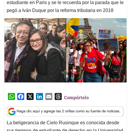
estudiante en Paris y se le recuerda por la parada que le
pegó a Iván Duque por la reforma tributaria en 2018
W
F
X
L
E
T
Compártelo
h
a
i
m
h
a
c
n
a
r
t
e
k
i
e
La beligerancia de Cielo Rusinque es conocida desde
s
b
e
l
a
sus tiempos de estudiante de derecho en la Universidad