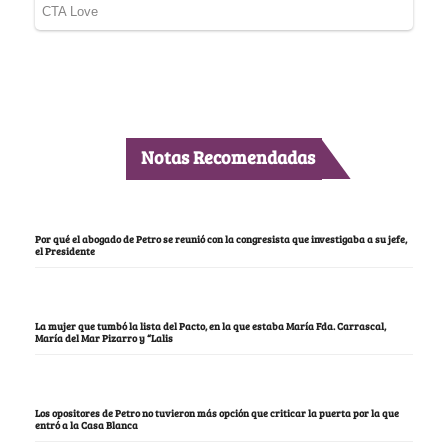
Notas Recomendadas
Por qué el abogado de Petro se reunió con la congresista que investigaba a su jefe,
el Presidente
La mujer que tumbó la lista del Pacto, en la que estaba María Fda. Carrascal,
María del Mar Pizarro y “Lalis
Los opositores de Petro no tuvieron más opción que criticar la puerta por la que
entró a la Casa Blanca