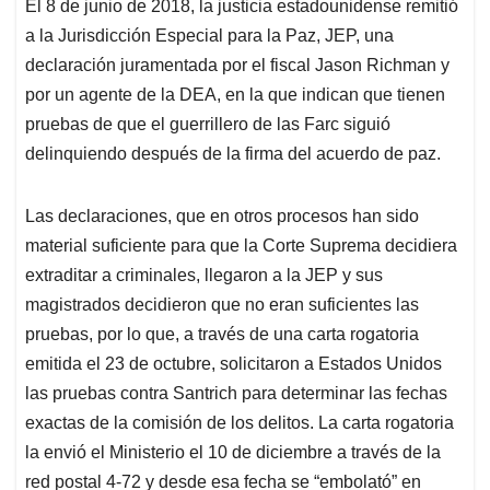
El 8 de junio de 2018, la justicia estadounidense remitió
s
b
e
l
a
a la Jurisdicción Especial para la Paz, JEP, una
A
o
d
d
p
o
I
s
declaración juramentada por el fiscal Jason Richman y
p
k
n
por un agente de la DEA, en la que indican que tienen
pruebas de que el guerrillero de las Farc siguió
delinquiendo después de la firma del acuerdo de paz.
Las declaraciones, que en otros procesos han sido
material suficiente para que la Corte Suprema decidiera
extraditar a criminales, llegaron a la JEP y sus
magistrados decidieron que no eran suficientes las
pruebas, por lo que, a través de una carta rogatoria
emitida el 23 de octubre, solicitaron a Estados Unidos
las pruebas contra Santrich para determinar las fechas
exactas de la comisión de los delitos. La carta rogatoria
la envió el Ministerio el 10 de diciembre a través de la
red postal 4-72 y desde esa fecha se “embolató” en