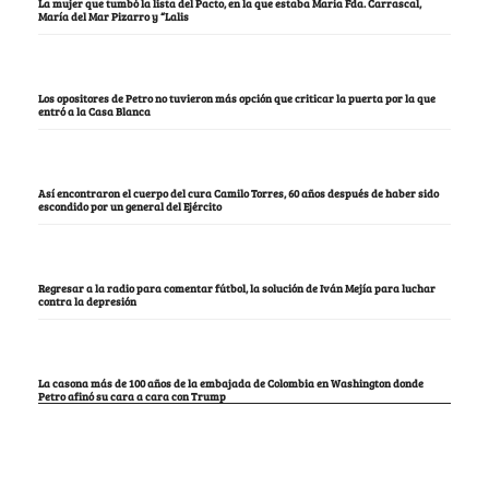
La mujer que tumbó la lista del Pacto, en la que estaba María Fda. Carrascal,
María del Mar Pizarro y “Lalis
Los opositores de Petro no tuvieron más opción que criticar la puerta por la que
entró a la Casa Blanca
Así encontraron el cuerpo del cura Camilo Torres, 60 años después de haber sido
escondido por un general del Ejército
Regresar a la radio para comentar fútbol, la solución de Iván Mejía para luchar
contra la depresión
La casona más de 100 años de la embajada de Colombia en Washington donde
Petro afinó su cara a cara con Trump