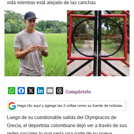
vida mientras está alejado de las canchas
W
F
X
L
E
T
Compártelo
h
a
i
m
h
a
c
n
a
r
t
e
k
i
e
Luego de su cuestionable salida del Olympiacos de
s
b
e
l
a
Grecia, el deportista colombiano dejó ver a través de sus
A
o
d
d
p
o
I
s
redes sociales lo que sería una parte de su nueva