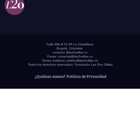
Calle 98a # 51-69 La Castellana
Bogotá, Colombia.
contacto @las2orillas.co
Pauta:
comercial@las2orillas.co
Temas Juridicos:
juridico@las2orillas.co
Todos los derechos reservados. Fundación Las Dos Orillas
¿Quiénes somos?
Política de Privacidad