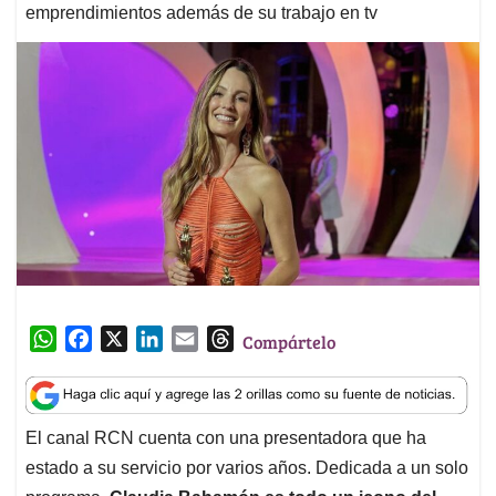
emprendimientos además de su trabajo en tv
W
F
X
L
E
T
Compártelo
h
a
i
m
h
a
c
n
a
r
t
e
k
i
e
El canal RCN cuenta con una presentadora que ha
s
b
e
l
a
estado a su servicio por varios años. Dedicada a un solo
A
o
d
d