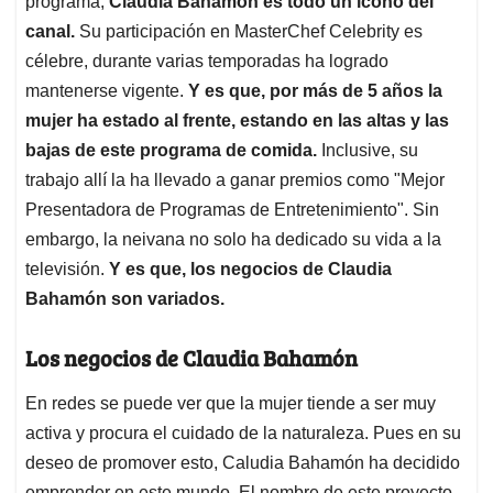
p
o
I
s
programa,
Claudia Bahamón es todo un icono del
p
k
n
canal.
Su participación en MasterChef Celebrity es
célebre, durante varias temporadas ha logrado
mantenerse vigente.
Y es que, por más de 5 años la
mujer ha estado al frente, estando en las altas y las
bajas de este programa de comida.
Inclusive, su
trabajo allí la ha llevado a ganar premios como "Mejor
Presentadora de Programas de Entretenimiento". Sin
embargo, la neivana no solo ha dedicado su vida a la
televisión.
Y es que, los negocios de Claudia
Bahamón son variados.
Los negocios de Claudia Bahamón
En redes se puede ver que la mujer tiende a ser muy
activa y procura el cuidado de la naturaleza. Pues en su
deseo de promover esto, Caludia Bahamón ha decidido
emprender en este mundo. El nombre de este proyecto