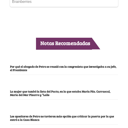
Notas Recomendadas
Por qué el abogado de Petro se reunió con la congresista que investigaba a su jefe,
el Presidente
La mujer que tumbó la lista del Pacto, en la que estaba María Fda. Carrascal,
María del Mar Pizarro y “Lalis
Los opositores de Petro no tuvieron más opción que criticar la puerta por la que
entró a la Casa Blanca