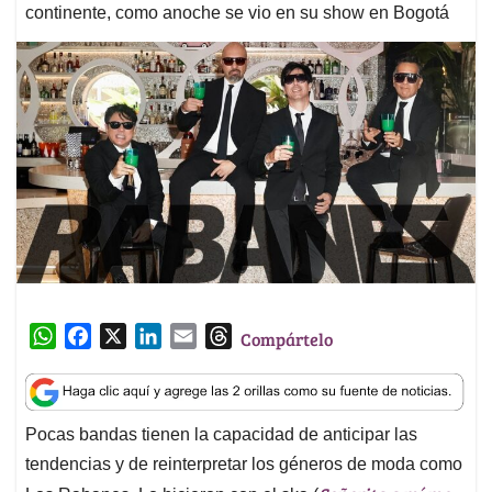
continente, como anoche se vio en su show en Bogotá
W
F
X
L
E
T
Compártelo
h
a
i
m
h
a
c
n
a
r
t
e
k
i
e
Pocas bandas tienen la capacidad de anticipar las
s
b
e
l
a
tendencias y de reinterpretar los géneros de moda como
A
o
d
d