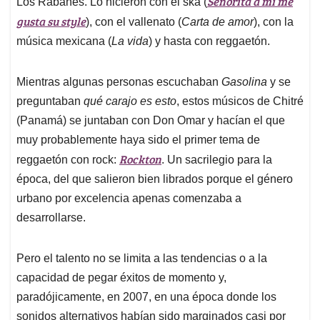
p
o
I
s
Señorita a mí me
Los Rabanes. Lo hicieron con el ska (
p
k
n
gusta su style
), con el vallenato (
Carta de amor
), con la
música mexicana (
La vida
) y hasta con reggaetón.
Mientras algunas personas escuchaban
Gasolina
y se
preguntaban
qué carajo es esto
, estos músicos de Chitré
(Panamá) se juntaban con Don Omar y hacían el que
muy probablemente haya sido el primer tema de
Rockton
reggaetón con rock:
. Un sacrilegio para la
época, del que salieron bien librados porque el género
urbano por excelencia apenas comenzaba a
desarrollarse.
Pero el talento no se limita a las tendencias o a la
capacidad de pegar éxitos de momento y,
paradójicamente, en 2007, en una época donde los
sonidos alternativos habían sido marginados casi por