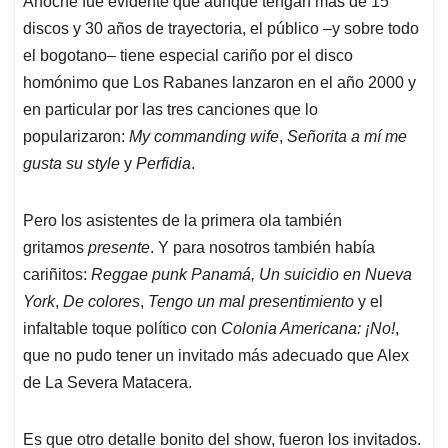
Anoche fue evidente que aunque tengan más de 15
discos y 30 años de trayectoria, el público –y sobre todo
el bogotano– tiene especial cariño por el disco
homónimo que Los Rabanes lanzaron en el año 2000 y
en particular por las tres canciones que lo
popularizaron:
My commanding wife
,
Señorita a mí me
gusta su style
y
Perfidia
.
Pero los asistentes de la primera ola también
gritamos
presente
. Y para nosotros también había
cariñitos:
Reggae punk Panamá, Un suicidio en Nueva
York
,
De colores
,
Tengo un mal presentimiento
y el
infaltable toque político con
Colonia Americana: ¡No!
,
que no pudo tener un invitado más adecuado que Alex
de La Severa Matacera.
Es que otro detalle bonito del show, fueron los invitados.