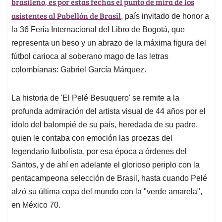
p
o
I
s
brasileño, es por estas fechas el punto de mira de los
p
k
n
asistentes al Pabellón de Brasil
, país invitado de honor a
la 36 Feria Internacional del Libro de Bogotá, que
representa un beso y un abrazo de la máxima figura del
fútbol carioca al soberano mago de las letras
colombianas: Gabriel García Márquez.
La historia de 'El Pelé Besuquero' se remite a la
profunda admiración del artista visual de 44 años por el
ídolo del balompié de su país, heredada de su padre,
quien le contaba con emoción las proezas del
legendario futbolista, por esa época a órdenes del
Santos, y de ahí en adelante el glorioso periplo con la
pentacampeona selección de Brasil, hasta cuando Pelé
alzó su última copa del mundo con la "verde amarela",
en México 70.