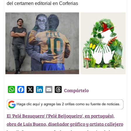
del certamen editorial en Corferias
W
F
X
L
E
T
Compártelo
h
a
i
m
h
a
c
n
a
r
t
e
k
i
e
El 'Pelé Besuquero' ('Pelé Beijoqueiro', en portugués),
s
b
e
l
a
obra de Luis Bueno, diseñador gráfico y artista callejero
A
o
d
d