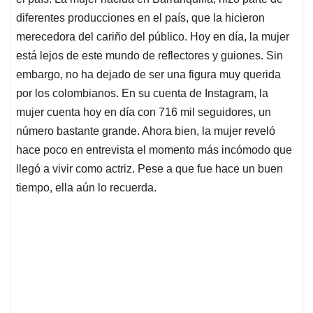
A
o
d
d
p
o
I
s
diferentes producciones en el país, que la hicieron
p
k
n
merecedora del cariño del público. Hoy en día, la mujer
está lejos de este mundo de reflectores y guiones. Sin
embargo, no ha dejado de ser una figura muy querida
por los colombianos. En su cuenta de Instagram, la
mujer cuenta hoy en día con 716 mil seguidores, un
número bastante grande. Ahora bien, la mujer reveló
hace poco en entrevista el momento más incómodo que
llegó a vivir como actriz. Pese a que fue hace un buen
tiempo, ella aún lo recuerda.