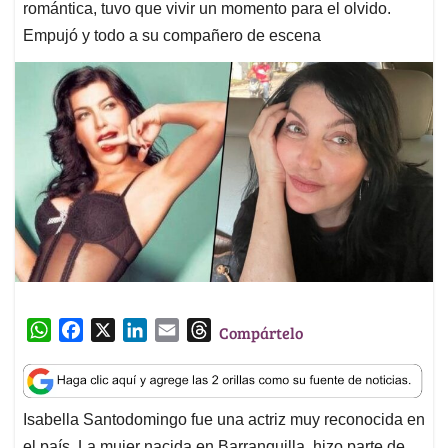
romántica, tuvo que vivir un momento para el olvido.
Empujó y todo a su compañero de escena
W
F
X
L
E
T
Compártelo
h
a
i
m
h
a
c
n
a
r
t
e
k
i
e
Isabella Santodomingo fue una actriz muy reconocida en
s
b
e
l
a
el país. La mujer nacida en Barranquilla, hizo parte de