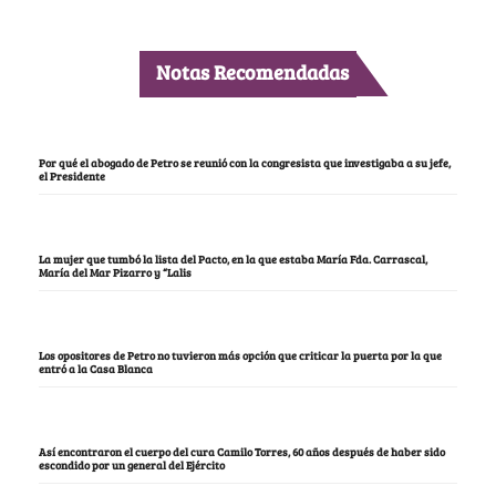
Notas Recomendadas
Por qué el abogado de Petro se reunió con la congresista que investigaba a su jefe,
el Presidente
La mujer que tumbó la lista del Pacto, en la que estaba María Fda. Carrascal,
María del Mar Pizarro y “Lalis
Los opositores de Petro no tuvieron más opción que criticar la puerta por la que
entró a la Casa Blanca
Así encontraron el cuerpo del cura Camilo Torres, 60 años después de haber sido
escondido por un general del Ejército