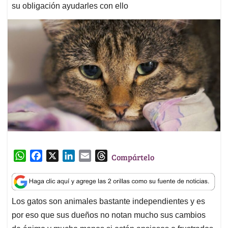
su obligación ayudarles con ello
W
F
X
L
E
T
Compártelo
h
a
i
m
h
a
c
n
a
r
t
e
k
i
e
Los gatos son animales bastante independientes y es
s
b
e
l
a
por eso que sus dueños no notan mucho sus cambios
A
o
d
d