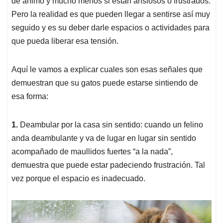
p
o
I
s
de ánimo y mucho menos si están ansiosos o frustrados.
p
k
n
Pero la realidad es que pueden llegar a sentirse así muy
seguido y es su deber darle espacios o actividades para
que pueda liberar esa tensión.
Aquí le vamos a explicar cuales son esas señales que
demuestran que su gatos puede estarse sintiendo de
esa forma:
1.
Deambular por la casa sin sentido: cuando un felino
anda deambulante y va de lugar en lugar sin sentido
acompañado de maullidos fuertes “a la nada”,
demuestra que puede estar padeciendo frustración. Tal
vez porque el espacio es inadecuado.