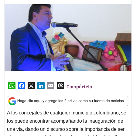
W
F
X
L
E
T
Compártelo
h
a
i
m
h
a
c
n
a
r
t
e
k
i
e
A los concejales de cualquier municipio colombiano, se
s
b
e
l
a
los puede encontrar acompañando la inauguración de
A
o
d
d
p
o
I
s
una vía, dando un discurso sobre la importancia de ser