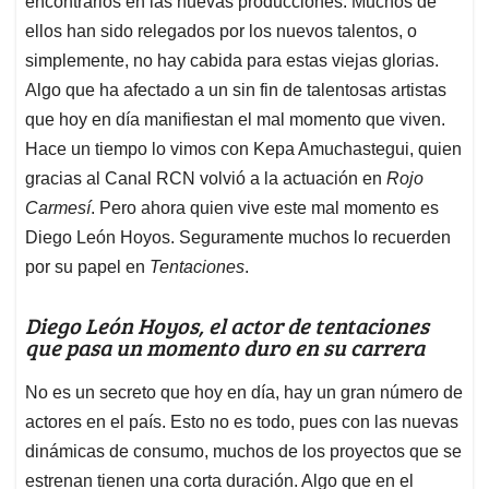
p
o
I
s
encontrarlos en las nuevas producciones. Muchos de
p
k
n
ellos han sido relegados por los nuevos talentos, o
simplemente, no hay cabida para estas viejas glorias.
Algo que ha afectado a un sin fin de talentosas artistas
que hoy en día manifiestan el mal momento que viven.
Hace un tiempo lo vimos con Kepa Amuchastegui, quien
gracias al Canal RCN volvió a la actuación en
Rojo
Carmesí
. Pero ahora quien vive este mal momento es
Diego León Hoyos. Seguramente muchos lo recuerden
por su papel en
Tentaciones
.
Diego León Hoyos, el actor de tentaciones
que pasa un momento duro en su carrera
No es un secreto que hoy en día, hay un gran número de
actores en el país. Esto no es todo, pues con las nuevas
dinámicas de consumo, muchos de los proyectos que se
estrenan tienen una corta duración. Algo que en el