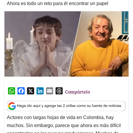
Ahora es todo un reto para él encontrar un papel
W
F
X
L
E
T
Compártelo
h
a
i
m
h
a
c
n
a
r
t
e
k
i
e
Actores con largas hojas de vida en Colombia, hay
s
b
e
l
a
muchos. Sin embargo, parece que ahora es más difícil
A
o
d
d