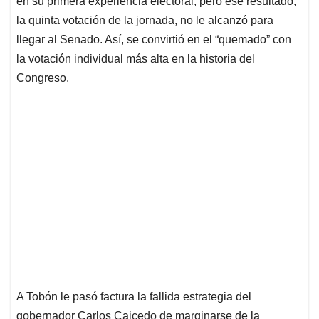
p
o
I
s
en su primera experiencia electoral, pero ese resultado,
p
k
n
la quinta votación de la jornada, no le alcanzó para
llegar al Senado. Así, se convirtió en el “quemado” con
la votación individual más alta en la historia del
Congreso.
A Tobón le pasó factura la fallida estrategia del
gobernador Carlos Caicedo de marginarse de la