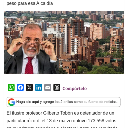
peso para esa Alcaldía
W
F
X
L
E
T
Compártelo
h
a
i
m
h
a
c
n
a
r
t
e
k
i
e
El ilustre profesor Gilberto Tobón es detentador de un
s
b
e
l
a
particular récord: el 13 de marzo obtuvo 173.558 votos
A
o
d
d