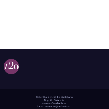
Calle 98a # 51-69 La Castellana
Bogotá, Colombia.
contacto @las2orillas.co
Pauta:
comercial@las2orillas.co