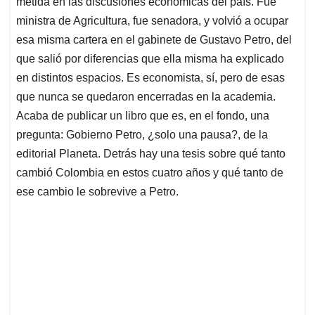
metida en las discusiones económicas del país. Fue
A
o
d
d
p
o
I
s
ministra de Agricultura, fue senadora, y volvió a ocupar
p
k
n
esa misma cartera en el gabinete de Gustavo Petro, del
que salió por diferencias que ella misma ha explicado
en distintos espacios. Es economista, sí, pero de esas
que nunca se quedaron encerradas en la academia.
Acaba de publicar un libro que es, en el fondo, una
pregunta: Gobierno Petro, ¿solo una pausa?, de la
editorial Planeta. Detrás hay una tesis sobre qué tanto
cambió Colombia en estos cuatro años y qué tanto de
ese cambio le sobrevive a Petro.