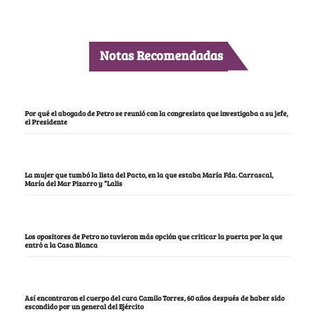
Notas Recomendadas
Por qué el abogado de Petro se reunió con la congresista que investigaba a su jefe,
el Presidente
La mujer que tumbó la lista del Pacto, en la que estaba María Fda. Carrascal,
María del Mar Pizarro y “Lalis
Los opositores de Petro no tuvieron más opción que criticar la puerta por la que
entró a la Casa Blanca
Así encontraron el cuerpo del cura Camilo Torres, 60 años después de haber sido
escondido por un general del Ejército