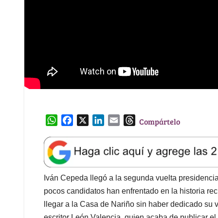
W
F
X
L
E
T
Compártelo
h
a
i
m
h
a
c
n
a
r
t
e
k
i
e
s
b
e
l
a
A
o
d
d
Iván Cepeda llegó a la segunda vuelta presidencia
p
o
I
s
pocos candidatos han enfrentado en la historia rec
p
k
n
llegar a la Casa de Nariño sin haber dedicado su vi
escritor León Valencia, quien acaba de publicar el 