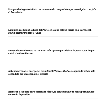
Por qué el abogado de Petro se reunió con la congresista que investigaba a su jefe,
el Presidente
La mujer que tumbó la lista del Pacto, en la que estaba María Fda. Carrascal,
María del Mar Pizarro y “Lalis
Los opositores de Petro no tuvieron más opción que criticar la puerta por la que
entró a la Casa Blanca
Así encontraron el cuerpo del cura Camilo Torres, 60 años después de haber sido
escondido por un general del Ejército
Regresar a la radio para comentar fútbol, la solución de Iván Mejía para luchar
contra la depresión