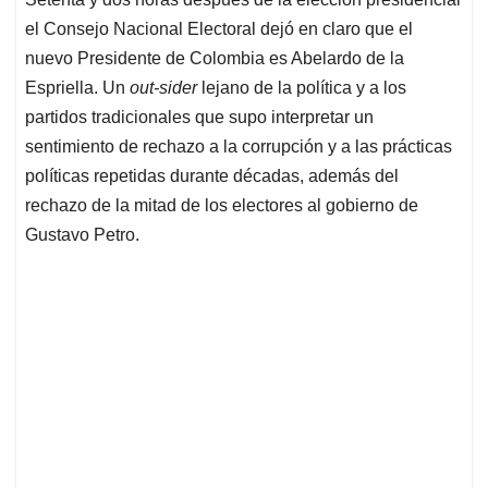
s
b
e
l
a
el Consejo Nacional Electoral dejó en claro que el
A
o
d
d
p
o
I
s
nuevo Presidente de Colombia es Abelardo de la
p
k
n
Espriella. Un
out-sider
lejano de la política y a los
partidos tradicionales que supo interpretar un
sentimiento de rechazo a la corrupción y a las prácticas
políticas repetidas durante décadas, además del
rechazo de la mitad de los electores al gobierno de
Gustavo Petro.