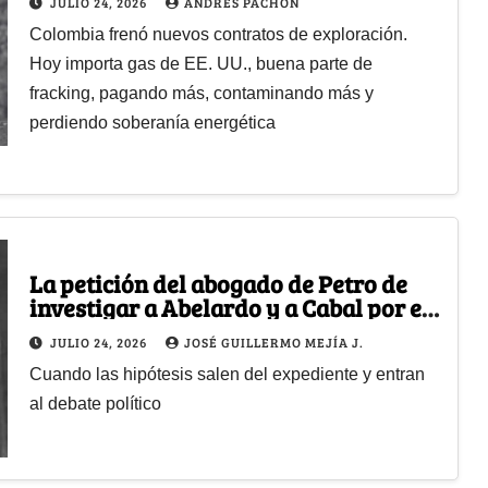
JULIO 24, 2026
ANDRÉS PACHÓN
Colombia frenó nuevos contratos de exploración.
Hoy importa gas de EE. UU., buena parte de
fracking, pagando más, contaminando más y
perdiendo soberanía energética
La petición del abogado de Petro de
investigar a Abelardo y a Cabal por el
magnicidio de Miguel Uribe Turbay
JULIO 24, 2026
JOSÉ GUILLERMO MEJÍA J.
Cuando las hipótesis salen del expediente y entran
al debate político