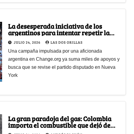
La desesperada iniciativa de los
argentinos para intentar repetir la
final perdida contra España
JULIO 24, 2026
LAS DOS ORILLAS
Una campaña impulsada por una aficionada
argentina en Change.org ya suma miles de apoyos y
busca que se revise el partido disputado en Nueva
York
La gran paradoja del gas: Colombia
importa el combustible que dejó de
producir