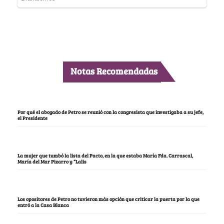
Notas Recomendadas
Por qué el abogado de Petro se reunió con la congresista que investigaba a su jefe,
el Presidente
La mujer que tumbó la lista del Pacto, en la que estaba María Fda. Carrascal,
María del Mar Pizarro y “Lalis
Los opositores de Petro no tuvieron más opción que criticar la puerta por la que
entró a la Casa Blanca