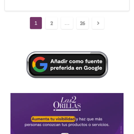
2
26
1
…