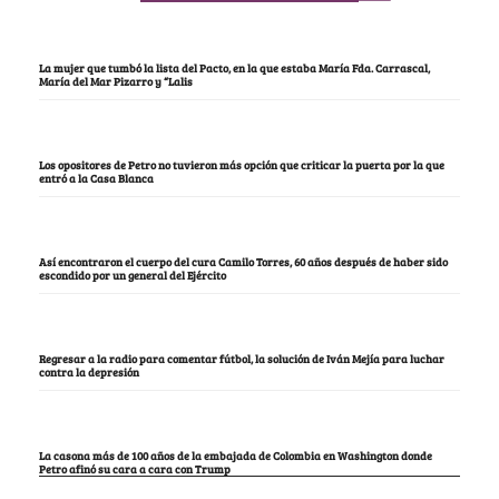
La mujer que tumbó la lista del Pacto, en la que estaba María Fda. Carrascal,
María del Mar Pizarro y “Lalis
Los opositores de Petro no tuvieron más opción que criticar la puerta por la que
entró a la Casa Blanca
Así encontraron el cuerpo del cura Camilo Torres, 60 años después de haber sido
escondido por un general del Ejército
Regresar a la radio para comentar fútbol, la solución de Iván Mejía para luchar
contra la depresión
La casona más de 100 años de la embajada de Colombia en Washington donde
Petro afinó su cara a cara con Trump