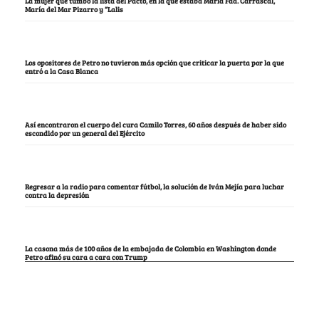
La mujer que tumbó la lista del Pacto, en la que estaba María Fda. Carrascal,
María del Mar Pizarro y “Lalis
Los opositores de Petro no tuvieron más opción que criticar la puerta por la que
entró a la Casa Blanca
Así encontraron el cuerpo del cura Camilo Torres, 60 años después de haber sido
escondido por un general del Ejército
Regresar a la radio para comentar fútbol, la solución de Iván Mejía para luchar
contra la depresión
La casona más de 100 años de la embajada de Colombia en Washington donde
Petro afinó su cara a cara con Trump