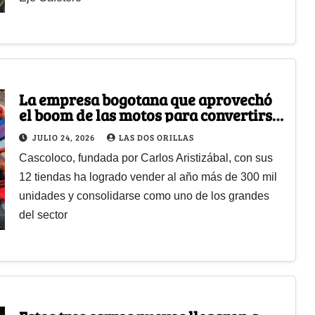
La empresa bogotana que aprovechó
el boom de las motos para convertirse
en una de las que más vende cascos en
JULIO 24, 2026
LAS DOS ORILLAS
el país
Cascoloco, fundada por Carlos Aristizábal, con sus
12 tiendas ha logrado vender al año más de 300 mil
unidades y consolidarse como uno de los grandes
del sector