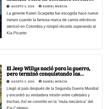
Model Y el carro más vendido
AGOSTO 4, 2026
DANIEL MURCIA
La gerente Karen Scarpetta fue escogida hace nueve
meses cuando la famosa marca de carros eléctricos
aterrizó en Colombia y rompió récords superando al
Kia Picanto
El Jeep Willys nació para la guerra,
pero terminó conquistando las
montañas de Colombia y cambiando la
AGOSTO 2, 2026
DANIEL MURCIA
vida del campo
Llegó al país después de la Segunda Guerra Mundial
y encontró su verdadera misión entre cafetales y
trochas. Así se convirtió en la "mula mecánica" del
Eje Cafetero