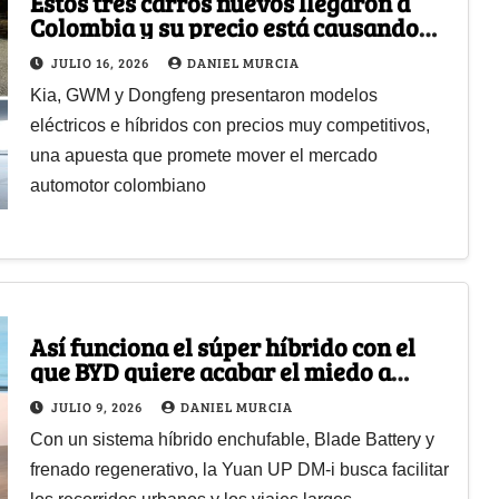
Estos tres carros nuevos llegaron a
Colombia y su precio está causando
sorpresa
JULIO 16, 2026
DANIEL MURCIA
Kia, GWM y Dongfeng presentaron modelos
eléctricos e híbridos con precios muy competitivos,
una apuesta que promete mover el mercado
automotor colombiano
Así funciona el súper híbrido con el
que BYD quiere acabar el miedo a
quedarse sin autonomía
JULIO 9, 2026
DANIEL MURCIA
Con un sistema híbrido enchufable, Blade Battery y
frenado regenerativo, la Yuan UP DM-i busca facilitar