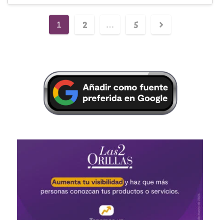
2
5
1
…