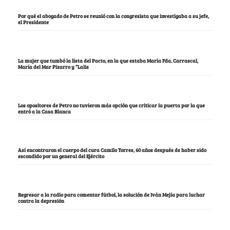
Por qué el abogado de Petro se reunió con la congresista que investigaba a su jefe,
el Presidente
La mujer que tumbó la lista del Pacto, en la que estaba María Fda. Carrascal,
María del Mar Pizarro y “Lalis
Los opositores de Petro no tuvieron más opción que criticar la puerta por la que
entró a la Casa Blanca
Así encontraron el cuerpo del cura Camilo Torres, 60 años después de haber sido
escondido por un general del Ejército
Regresar a la radio para comentar fútbol, la solución de Iván Mejía para luchar
contra la depresión