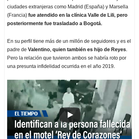
Pero en hechos que aún no se esclarecen
, comenzó
una balacera en la que habrían sido utilizadas
incluso escopetas, según reportan medios locales.
Fueron dos personas heridas y un fallecido las victimas
de esa noche.
Inicialmente el DJ, reconocido por una larga carrera con
presentaciones en diferentes partes de Colombia y en
ciudades extranjeras como Madrid (España) y Marsella
(Francia)
fue atendido en la clínica Valle de Lili, pero
posteriormente fue trasladado a Bogotá.
En su perfil tiene más de un millón de seguidores y es el
padre de
Valentino, quien también es hijo de Reyes
.
Pero la relación que tuvieron ambos se habría roto por