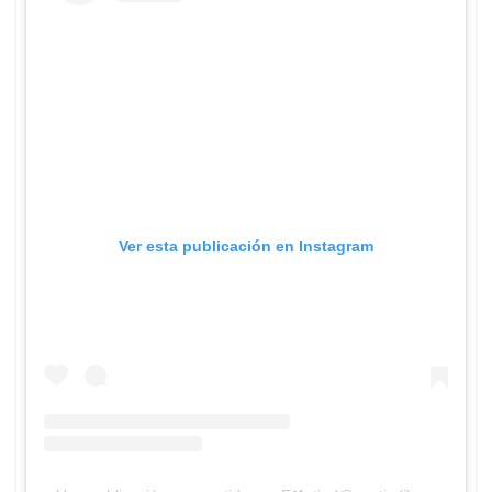
Todo ocurrió en un evento en el motel Rey de
Corazones de la ciudad, que se hizo como un remate
del concierto del reggaetonero
Arcángel y que tendría
al exnovio de una de las DJ mejor pagadas de
Colombia como atracción principal.