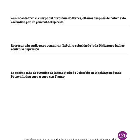
Notas Recomendadas
La mujer que tumbó la lista del Pacto, en la que estaba María Fda. Carrascal,
María del Mar Pizarro y “Lalis
Los opositores de Petro no tuvieron más opción que criticar la puerta por la que
entró a la Casa Blanca
Así encontraron el cuerpo del cura Camilo Torres, 60 años después de haber sido
escondido por un general del Ejército
Regresar a la radio para comentar fútbol, la solución de Iván Mejía para luchar
contra la depresión