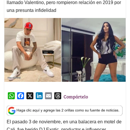
llamado Valentino, pero rompieron relación en 2019 por
una presunta infidelidad
W
F
X
L
E
T
Compártelo
h
a
i
m
h
a
c
n
a
r
t
e
k
i
e
El pasado 3 de noviembre, en una balacera en motel de
s
b
e
l
a
Cali, fue herido DJ Exotic, productor e influencer