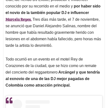
A
o
d
d
p
o
I
s
conocido por su recorrido en el medio y
por haber sido
p
k
n
el novio de la también popular DJ e influencer
Marcela Reyes.
Tres días más tarde, el 7 de noviembre,
se anunció que Daniel Alejandro Salinas, nombre del
hombre que había resultado gravemente herido con
lesiones en el abdomen había fallecido, pero horas más
tarde la artista lo desmintió.