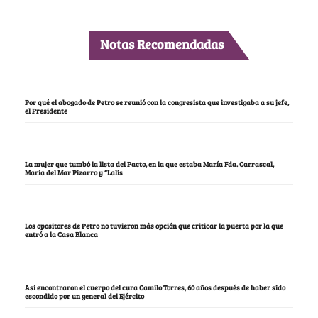
Notas Recomendadas
Por qué el abogado de Petro se reunió con la congresista que investigaba a su jefe,
el Presidente
La mujer que tumbó la lista del Pacto, en la que estaba María Fda. Carrascal,
María del Mar Pizarro y “Lalis
Los opositores de Petro no tuvieron más opción que criticar la puerta por la que
entró a la Casa Blanca
Así encontraron el cuerpo del cura Camilo Torres, 60 años después de haber sido
escondido por un general del Ejército