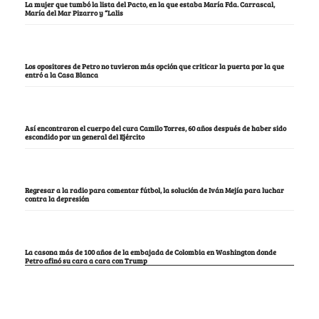
La mujer que tumbó la lista del Pacto, en la que estaba María Fda. Carrascal,
María del Mar Pizarro y “Lalis
Los opositores de Petro no tuvieron más opción que criticar la puerta por la que
entró a la Casa Blanca
Así encontraron el cuerpo del cura Camilo Torres, 60 años después de haber sido
escondido por un general del Ejército
Regresar a la radio para comentar fútbol, la solución de Iván Mejía para luchar
contra la depresión
La casona más de 100 años de la embajada de Colombia en Washington donde
Petro afinó su cara a cara con Trump