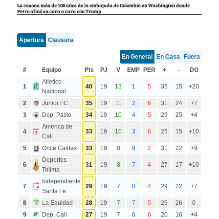
La casona más de 100 años de la embajada de Colombia en Washington donde
Petro afinó su cara a cara con Trump
Apertura
Clausura
En General
En Casa
Fuera
#
Equipo
Pts
PJ
V
EMP
PER
+
-
DG
Atletico
1
40
19
13
1
5
35
15
+20
Nacional
2
Junior FC
35
19
11
2
6
31
24
+7
3
Dep. Pasto
34
19
10
4
5
29
25
+4
America de
4
33
19
10
3
6
25
15
+10
Cali
5
Once Caldas
33
19
8
9
2
31
22
+9
Deportes
6
31
19
8
7
4
27
17
+10
Tolima
Independiente
7
29
19
7
8
4
29
22
+7
Santa Fe
8
La Equidad
28
19
7
7
5
26
26
0
9
Dep. Cali
27
19
7
6
6
20
16
+4