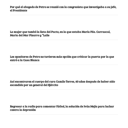
Por qué el abogado de Petro se reunió con la congresista que investigaba a su jefe,
el Presidente
La mujer que tumbó la lista del Pacto, en la que estaba María Fda. Carrascal,
María del Mar Pizarro y “Lalis
Los opositores de Petro no tuvieron más opción que criticar la puerta por la que
entró a la Casa Blanca
Así encontraron el cuerpo del cura Camilo Torres, 60 años después de haber sido
escondido por un general del Ejército
Regresar a la radio para comentar fútbol, la solución de Iván Mejía para luchar
contra la depresión