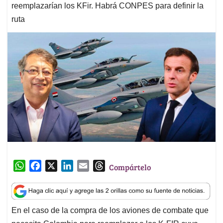
reemplazarían los KFir. Habrá CONPES para definir la
ruta
W
F
X
L
E
T
Compártelo
h
a
i
m
h
a
c
n
a
r
t
e
k
i
e
En el caso de la compra de los aviones de combate que
s
b
e
l
a