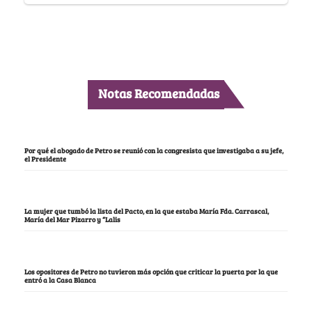
Notas Recomendadas
Por qué el abogado de Petro se reunió con la congresista que investigaba a su jefe,
el Presidente
La mujer que tumbó la lista del Pacto, en la que estaba María Fda. Carrascal,
María del Mar Pizarro y “Lalis
Los opositores de Petro no tuvieron más opción que criticar la puerta por la que
entró a la Casa Blanca