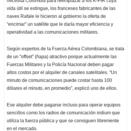
necesita Colombia para reemplazar a los K-FIR cuya
A
o
d
d
p
o
I
s
vida útil se extingue, los franceses fabricantes de las
p
k
n
naves Rafale le hicieron al gobierno la oferta de
“encimar” un satélite que le daría mayor eficiencia y
operatividad a las comunicaciones militares.
Según expertos de la Fuerza Aérea Colombiana, se trata
de un “offset” (ñapa) atractivo porque actualmente las
Fuerzas Militares y la Policía Nacional deben pagar
altos costos por el alquiler de canales satelitales. “Un
minuto de comunicaciones puede costar hasta 100
dólares el minuto, en promedio”, explicó uno de ellos.
Ese alquiler debe pagarse incluso para operar equipos
sencillos como los radios de comunicación iridium que
utiliza la fuerza pública y que se consiguen libremente
en el mercado.