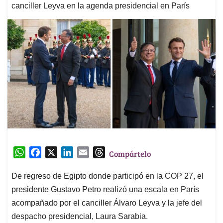
canciller Leyva en la agenda presidencial en París
W
F
X
L
E
T
Compártelo
h
a
i
m
h
a
c
n
a
r
De regreso de Egipto donde participó en la COP 27, el
t
e
k
i
e
presidente Gustavo Petro realizó una escala en París
s
b
e
l
a
acompañado por el canciller Álvaro Leyva y la jefe del
A
o
d
d
despacho presidencial, Laura Sarabia.