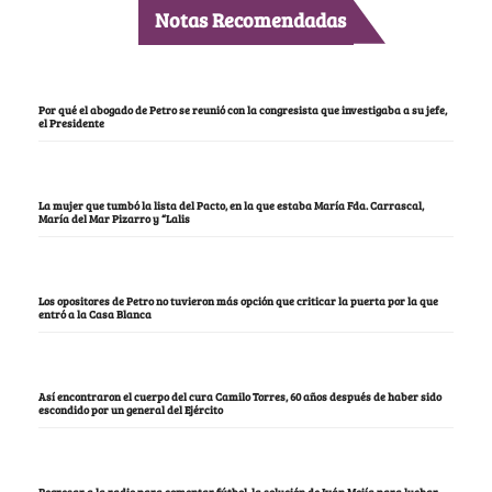
Notas Recomendadas
Por qué el abogado de Petro se reunió con la congresista que investigaba a su jefe,
el Presidente
La mujer que tumbó la lista del Pacto, en la que estaba María Fda. Carrascal,
María del Mar Pizarro y “Lalis
Los opositores de Petro no tuvieron más opción que criticar la puerta por la que
entró a la Casa Blanca
Así encontraron el cuerpo del cura Camilo Torres, 60 años después de haber sido
escondido por un general del Ejército
Regresar a la radio para comentar fútbol, la solución de Iván Mejía para luchar