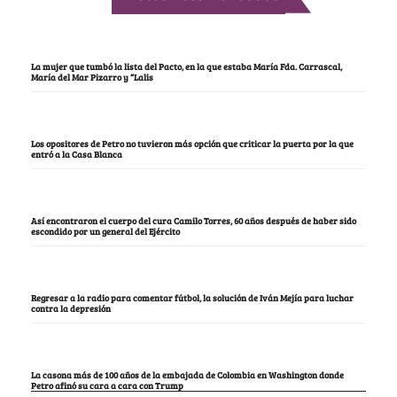
La mujer que tumbó la lista del Pacto, en la que estaba María Fda. Carrascal,
María del Mar Pizarro y “Lalis
Los opositores de Petro no tuvieron más opción que criticar la puerta por la que
entró a la Casa Blanca
Así encontraron el cuerpo del cura Camilo Torres, 60 años después de haber sido
escondido por un general del Ejército
Regresar a la radio para comentar fútbol, la solución de Iván Mejía para luchar
contra la depresión
La casona más de 100 años de la embajada de Colombia en Washington donde
Petro afinó su cara a cara con Trump