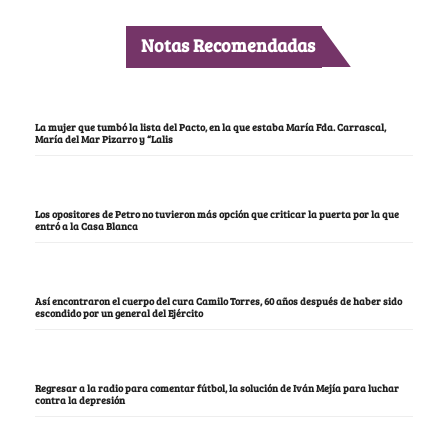
Notas Recomendadas
La mujer que tumbó la lista del Pacto, en la que estaba María Fda. Carrascal,
María del Mar Pizarro y “Lalis
Los opositores de Petro no tuvieron más opción que criticar la puerta por la que
entró a la Casa Blanca
Así encontraron el cuerpo del cura Camilo Torres, 60 años después de haber sido
escondido por un general del Ejército
Regresar a la radio para comentar fútbol, la solución de Iván Mejía para luchar
contra la depresión