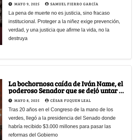
libre?
MAYO 9, 2025
SAMUEL FIERRO GARCÍA
La pena de muerte no es justicia, sino fracaso
institucional. Proteger a la niñez exige prevención,
verdad, y una justicia que afirme la vida, no la
destruya
La bochornosa caída de Iván Name, el
poderoso Senador que se dejó untar de
la corrupción de la Ungrd
MAYO 8, 2025
CÉSAR FUQUEN LEAL
Tras 20 años en el Congreso de la mano de los
verdes, llegó a la presidencia del Senado donde
habría recibido $3.000 millones para pasar las
reformas del Gobierno