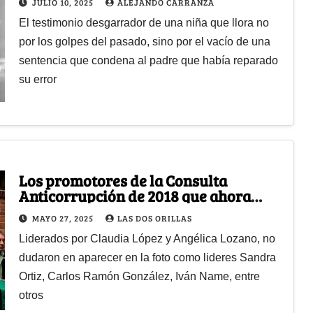
JULIO 10, 2025
ALEJANDO CARRANZA
El testimonio desgarrador de una niña que llora no
por los golpes del pasado, sino por el vacío de una
sentencia que condena al padre que había reparado
su error
Los promotores de la Consulta
Anticorrupción de 2018 que ahora
están enredados con la justicia
MAYO 27, 2025
LAS DOS ORILLAS
Liderados por Claudia López y Angélica Lozano, no
dudaron en aparecer en la foto como lideres Sandra
Ortiz, Carlos Ramón González, Iván Name, entre
otros