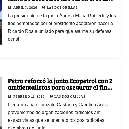
de Roa hasta las elecciones
ABRIL 7, 2026
LAS DOS ORILLAS
La presidente de la junta Ángela María Robledo y los
tres nombrados por el presidente aceptaron hacer a
Ricardo Roa a un lado para que asuma su defensa
penal
Petro reforzó la junta Ecopetrol con 2
ambientalistas para asegurar el fin
del contrato de fracking con la OXY en
FEBRERO 11, 2026
LAS DOS ORILLAS
EEUU
Llegaron Juan Gonzalo Castaño y Carolina Arias
provenientes de organizaciones radicales anti
extractivistas que se unen a otros dos radicales
miembros de junta