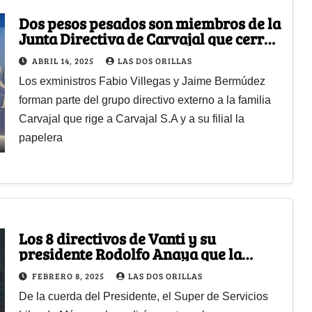
Dos pesos pesados son miembros de la
Junta Directiva de Carvajal que cerró
la planta de Propal
ABRIL 14, 2025
LAS DOS ORILLAS
Los exministros Fabio Villegas y Jaime Bermúdez
forman parte del grupo directivo externo a la familia
Carvajal que rige a Carvajal S.A y a su filial la
papelera
Los 8 directivos de Vanti y su
presidente Rodolfo Anaya que la
Superservicios investiga por alza del
FEBRERO 8, 2025
LAS DOS ORILLAS
gas
De la cuerda del Presidente, el Super de Servicios