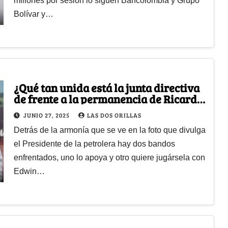
millones por sesión lo siguen Bancolombia y Grupo
Bolívar y…
¿Qué tan unida está la junta directiva
de frente a la permanencia de Ricardo
Roa en Ecopetrol?
JUNIO 27, 2025
LAS DOS ORILLAS
Detrás de la armonía que se ve en la foto que divulga
el Presidente de la petrolera hay dos bandos
enfrentados, uno lo apoya y otro quiere jugársela con
Edwin…