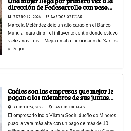
Una mujer llega por primera vez a la
dirección de Fedesarrollo con peso
académico y sin la huella de gobierno
ENERO 17, 2026
LAS DOS ORILLAS
alguno
Marcela Meléndez dejó un alto cargo en el Banco
Mundial para dirigir el influyente centro donde estuvo
siete años Luis F Mejía un alto funcionario de Santos
y Duque
Cuáles son las empresas que mejor le
pagan a los miembros de sus juntas
directivas
AGOSTO 24, 2025
LAS DOS ORILLAS
El empresario indio Vikram Sodhi dueño de Mineros
puso la vara más alta con un pago de más de 18