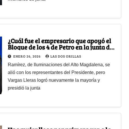
¿Cuál fue el empresario que apoyó el
Bloque de los 4 de Petro en la junta de
la Cámara de Comercio de Bogotá?
ENERO 26, 2026
LAS DOS ORILLAS
Ramírez, de Iluminaciones del Alto Magdalena, se
alió con los representantes del Presidente, pero
Vargas Lleras logró nuevamente la mayoría y
presidió la junta