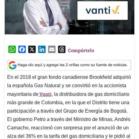
W
F
X
L
E
T
Compártelo
h
a
i
m
h
a
c
n
a
r
t
e
k
i
e
En el 2018 el gran fondo canadiense Brookfield adquirió
s
b
e
l
a
la española Gas Natural y se convirtió en la accionista
A
o
d
d
p
o
I
s
Vanti
mayoritaria de
, la distribuidora de gas domiciliario
p
k
n
más grande de Colombia, en la que el Distrito tiene una
participación a través del Grupo de Energía de Bogotá.
El gobierno Petro a través del Ministro de Minas, Andrés
Camacho, reaccionó con sorpresa por el anunció de un
alza del 36% en la tarifa del gas domiciliaria y le pidió al