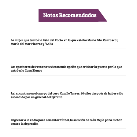
Notas Recomendadas
La mujer que tumbó la lista del Pacto, en la que estaba María Fda. Carrascal,
María del Mar Pizarro y “Lalis
Los opositores de Petro no tuvieron más opción que criticar la puerta por la que
entró a la Casa Blanca
Así encontraron el cuerpo del cura Camilo Torres, 60 años después de haber sido
escondido por un general del Ejército
Regresar a la radio para comentar fútbol, la solución de Iván Mejía para luchar
contra la depresión