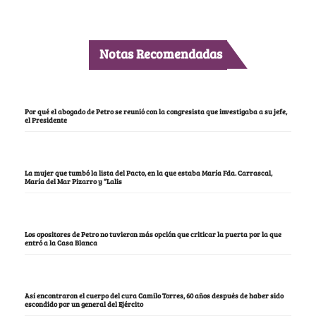
Notas Recomendadas
Por qué el abogado de Petro se reunió con la congresista que investigaba a su jefe,
el Presidente
La mujer que tumbó la lista del Pacto, en la que estaba María Fda. Carrascal,
María del Mar Pizarro y “Lalis
Los opositores de Petro no tuvieron más opción que criticar la puerta por la que
entró a la Casa Blanca
Así encontraron el cuerpo del cura Camilo Torres, 60 años después de haber sido
escondido por un general del Ejército