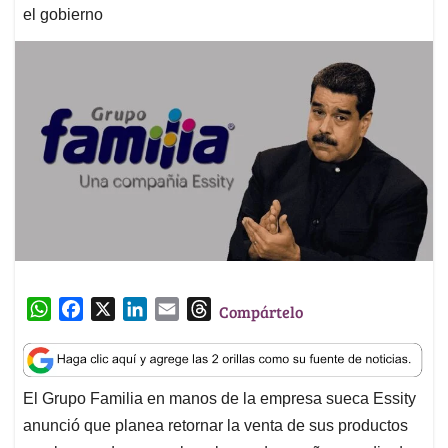
el gobierno
W
F
X
L
E
T
Compártelo
h
a
i
m
h
a
c
n
a
r
t
e
k
i
e
El Grupo Familia en manos de la empresa sueca Essity
s
b
e
l
a
anunció que planea retornar la venta de sus productos
A
o
d
d