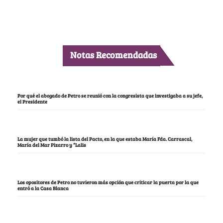
Notas Recomendadas
Por qué el abogado de Petro se reunió con la congresista que investigaba a su jefe,
el Presidente
La mujer que tumbó la lista del Pacto, en la que estaba María Fda. Carrascal,
María del Mar Pizarro y “Lalis
Los opositores de Petro no tuvieron más opción que criticar la puerta por la que
entró a la Casa Blanca