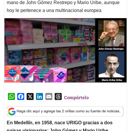
mano de John Gómez Restrepo y Mario Uribe, aunque
hoy le pertenece a una multinacional europea
W
F
X
L
E
T
Compártelo
h
a
i
m
h
a
c
n
a
r
t
e
k
i
e
En Medellín, en 1958, nace URIGO gracias a dos
s
b
e
l
a
paisas visionarios: John Gómez y Mario Uribe
,