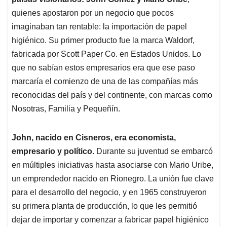
A
o
d
d
p
o
I
s
quienes apostaron por un negocio que pocos
p
k
n
imaginaban tan rentable: la importación de papel
higiénico. Su primer producto fue la marca Waldorf,
fabricada por Scott Paper Co. en Estados Unidos. Lo
que no sabían estos empresarios era que ese paso
marcaría el comienzo de una de las compañías más
reconocidas del país y del continente, con marcas como
Nosotras, Familia y Pequeñín.
John, nacido en Cisneros, era economista,
empresario y político.
Durante su juventud se embarcó
en múltiples iniciativas hasta asociarse con Mario Uribe,
un emprendedor nacido en Rionegro. La unión fue clave
para el desarrollo del negocio, y en 1965 construyeron
su primera planta de producción, lo que les permitió
dejar de importar y comenzar a fabricar papel higiénico