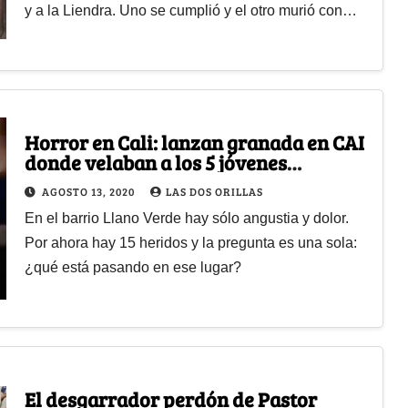
y a la Liendra. Uno se cumplió y el otro murió con…
Horror en Cali: lanzan granada en CAI
donde velaban a los 5 jóvenes
masacrados
AGOSTO 13, 2020
LAS DOS ORILLAS
En el barrio Llano Verde hay sólo angustia y dolor.
Por ahora hay 15 heridos y la pregunta es una sola:
¿qué está pasando en ese lugar?
El desgarrador perdón de Pastor