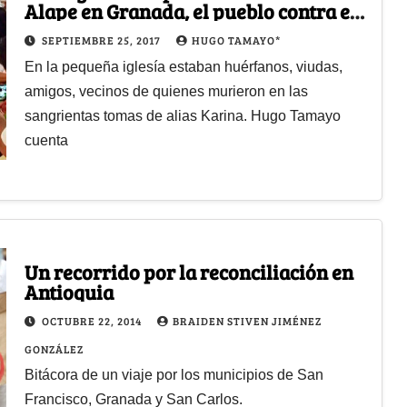
Alape en Granada, el pueblo contra el
que se ensañó Karina
SEPTIEMBRE 25, 2017
HUGO TAMAYO*
En la pequeña iglesía estaban huérfanos, viudas,
amigos, vecinos de quienes murieron en las
sangrientas tomas de alias Karina. Hugo Tamayo
cuenta
Un recorrido por la reconciliación en
Antioquia
OCTUBRE 22, 2014
BRAIDEN STIVEN JIMÉNEZ
GONZÁLEZ
Bitácora de un viaje por los municipios de San
Francisco, Granada y San Carlos.