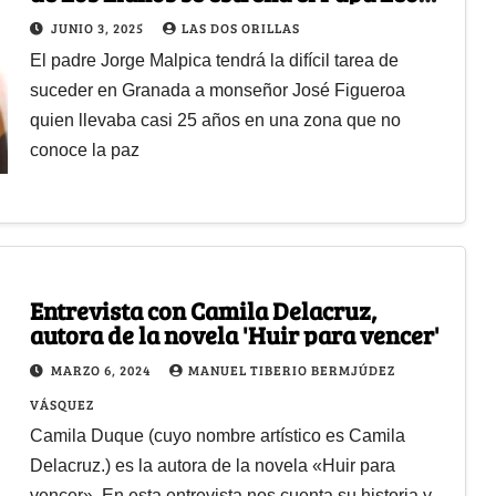
XIV en Colombia
JUNIO 3, 2025
LAS DOS ORILLAS
El padre Jorge Malpica tendrá la difícil tarea de
suceder en Granada a monseñor José Figueroa
quien llevaba casi 25 años en una zona que no
conoce la paz
Entrevista con Camila Delacruz,
autora de la novela 'Huir para vencer'
MARZO 6, 2024
MANUEL TIBERIO BERMJÚDEZ
VÁSQUEZ
Camila Duque (cuyo nombre artístico es Camila
Delacruz.) es la autora de la novela «Huir para
vencer». En esta entrevista nos cuenta su historia y