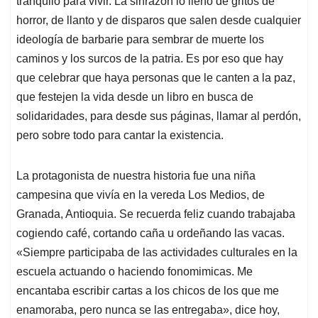
tranquilo para vivir. La sinrazón lo llenó de gritos de
A
o
d
d
p
o
I
s
horror, de llanto y de disparos que salen desde cualquier
p
k
n
ideología de barbarie para sembrar de muerte los
caminos y los surcos de la patria. Es por eso que hay
que celebrar que haya personas que le canten a la paz,
que festejen la vida desde un libro en busca de
solidaridades, para desde sus páginas, llamar al perdón,
pero sobre todo para cantar la existencia.
La protagonista de nuestra historia fue una niña
campesina que vivía en la vereda Los Medios, de
Granada, Antioquia. Se recuerda feliz cuando trabajaba
cogiendo café, cortando caña u ordeñando las vacas.
«Siempre participaba de las actividades culturales en la
escuela actuando o haciendo fonomimicas. Me
encantaba escribir cartas a los chicos de los que me
enamoraba, pero nunca se las entregaba», dice hoy,