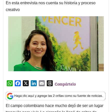
En esta entrevista nos cuenta su historia y proceso
creativo
W
F
X
L
E
T
Compártelo
h
a
i
m
h
a
c
n
a
r
t
e
k
i
e
El campo colombiano hace mucho dejó de ser un lugar
s
b
e
l
a