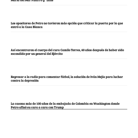
María del Mar Pizarro y “Lalis
Los opositores de Petro no tuvieron más opción que criticar la puerta por la que
entró a la Casa Blanca
Así encontraron el cuerpo del cura Camilo Torres, 60 años después de haber sido
escondido por un general del Ejército
Regresar a la radio para comentar fútbol, la solución de Iván Mejía para luchar
contra la depresión
La casona más de 100 años de la embajada de Colombia en Washington donde
Petro afinó su cara a cara con Trump