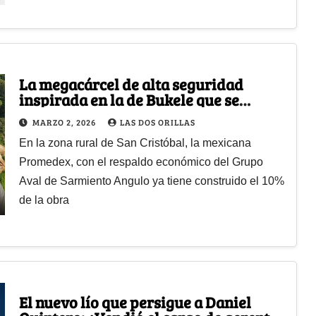
La megacárcel de alta seguridad
inspirada en la de Bukele que se
construye en Medellín con la que Fico
MARZO 2, 2026
LAS DOS ORILLAS
saca pecho
En la zona rural de San Cristóbal, la mexicana
Promedex, con el respaldo económico del Grupo
Aval de Sarmiento Angulo ya tiene construido el 10%
de la obra
El nuevo lío que persigue a Daniel