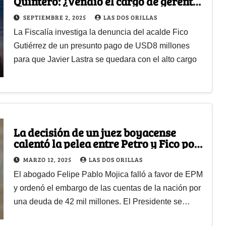
Quintero: ¿Vendió el cargo de gerente
de Afinia al mejor postor?
SEPTIEMBRE 2, 2025
LAS DOS ORILLAS
La Fiscalía investiga la denuncia del acalde Fico
Gutiérrez de un presunto pago de USD8 millones
para que Javier Lastra se quedara con el alto cargo
La decisión de un juez boyacense
calentó la pelea entre Petro y Fico por
las platas de EPM
MARZO 12, 2025
LAS DOS ORILLAS
El abogado Felipe Pablo Mojica falló a favor de EPM
y ordenó el embargo de las cuentas de la nación por
una deuda de 42 mil millones. El Presidente se…