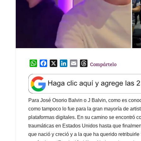
W
F
X
L
E
T
Compártelo
h
a
i
m
h
a
c
n
a
r
t
e
k
i
e
s
b
e
l
a
A
o
d
d
Para José Osorio Balvin o J Balvin, como es conoci
p
o
I
s
como tampoco lo fue para la gran mayoría de artis
p
k
n
plataformas digitales. En su camino se encontró 
traumáticas en Estados Unidos hasta que finalment
que nació y creció y a la que ha querido retribuirle