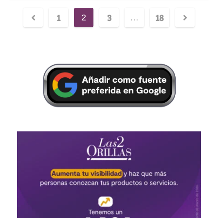
1
3
18
2
…