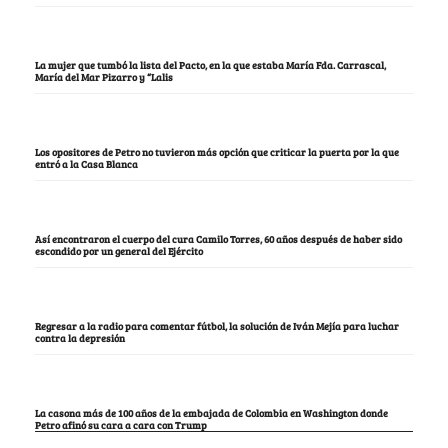
La mujer que tumbó la lista del Pacto, en la que estaba María Fda. Carrascal,
María del Mar Pizarro y “Lalis
Los opositores de Petro no tuvieron más opción que criticar la puerta por la que
entró a la Casa Blanca
Así encontraron el cuerpo del cura Camilo Torres, 60 años después de haber sido
escondido por un general del Ejército
Regresar a la radio para comentar fútbol, la solución de Iván Mejía para luchar
contra la depresión
La casona más de 100 años de la embajada de Colombia en Washington donde
Petro afinó su cara a cara con Trump