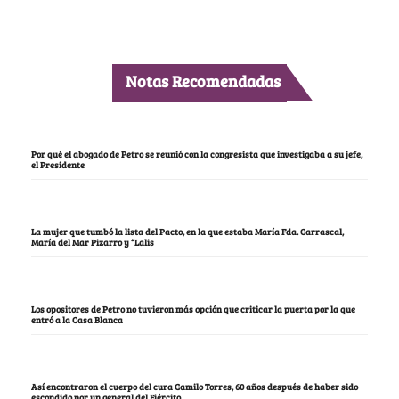
Notas Recomendadas
Por qué el abogado de Petro se reunió con la congresista que investigaba a su jefe,
el Presidente
La mujer que tumbó la lista del Pacto, en la que estaba María Fda. Carrascal,
María del Mar Pizarro y “Lalis
Los opositores de Petro no tuvieron más opción que criticar la puerta por la que
entró a la Casa Blanca
Así encontraron el cuerpo del cura Camilo Torres, 60 años después de haber sido
escondido por un general del Ejército