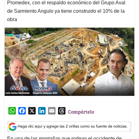
Promedex, con el respaldo económico del Grupo Aval
de Sarmiento Angulo ya tiene construido el 10% de la
obra
W
F
X
L
E
T
Compártelo
h
a
i
m
h
a
c
n
a
r
t
e
k
i
e
En una de las montañas que rodean el occidente de