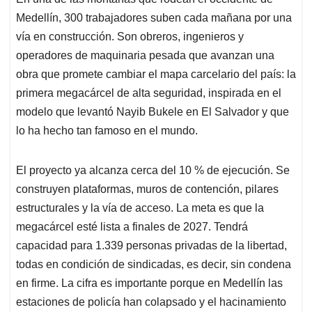
s
b
e
l
a
Medellín, 300 trabajadores suben cada mañana por una
A
o
d
d
p
o
I
s
vía en construcción. Son obreros, ingenieros y
p
k
n
operadores de maquinaria pesada que avanzan una
obra que promete cambiar el mapa carcelario del país: la
primera megacárcel de alta seguridad, inspirada en el
modelo que levantó Nayib Bukele en El Salvador y que
lo ha hecho tan famoso en el mundo.
El proyecto ya alcanza cerca del 10 % de ejecución. Se
construyen plataformas, muros de contención, pilares
estructurales y la vía de acceso. La meta es que la
megacárcel esté lista a finales de 2027. Tendrá
capacidad para 1.339 personas privadas de la libertad,
todas en condición de sindicadas, es decir, sin condena
en firme. La cifra es importante porque en Medellín las
estaciones de policía han colapsado y el hacinamiento