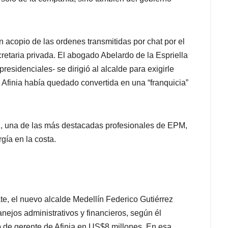
 acopio de las ordenes transmitidas por chat por el
cretaria privada. El abogado Abelardo de la Espriella
esidenciales- se dirigió al alcalde para exigirle
 Afinia había quedado convertida en una “franquicia”
iz, una de las más destacadas profesionales de EPM,
gía en la costa.
e, el nuevo alcalde Medellín Federico Gutiérrez
ejos administrativos y financieros, según él
go de gerente de Afinia en US$8 millones. En esa