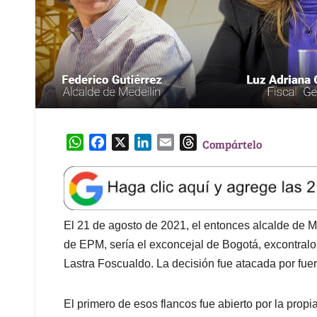
W
F
X
L
E
T
Compártelo
h
a
i
m
h
a
c
n
a
r
t
e
k
i
e
s
b
e
l
a
A
o
d
d
El 21 de agosto de 2021, el entonces alcalde de Med
p
o
I
s
de EPM, sería el exconcejal de Bogotá, excontralor
p
k
n
Lastra Foscualdo. La decisión fue atacada por fuer
El primero de esos flancos fue abierto por la pro