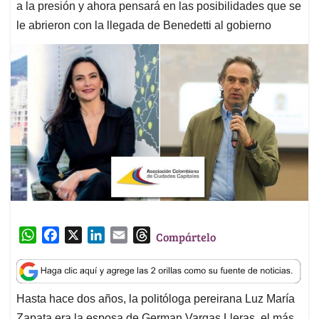
a la presión y ahora pensará en las posibilidades que se
le abrieron con la llegada de Benedetti al gobierno
W
F
X
L
E
T
Compártelo
h
a
i
m
h
a
c
n
a
r
t
e
k
i
e
Hasta hace dos años, la politóloga pereirana Luz María
s
b
e
l
a
Zapata era la esposa de German Vargas Lleras, el más