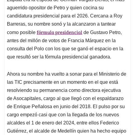
A
o
d
d
p
o
I
s
aguerrido opositor de Petro y quien cocina su
p
k
n
candidatura presidencial para el 2026. Cercana a Roy
Barreras, su nombre sonó y la alcanzaron a tantear
fórmula presidencial
como posible
de Gustavo Petro,
antes del millón de votos de Francia Márquez en la
consulta del Polo con los que se ganó el espacio en la
que resultó ser la fórmula presidencial ganadora.
Ahora su nombre ha vuelto a sonar para el Ministerio de
las TIC precisamente en un momento en el que está
resolviendo su permanencia como directora ejecutiva
de Asocapitales, cargo al que llegó con el espaldarazo
de Enrique Peñalosa en junio del 2018. El pulso por su
cargo empezó casi que con la llegada de los nuevos
alcaldes el 1 de enero del 2024, entre ellos Federico
Gutiérrez, el alcalde de Medellín quien ha hecho equipo