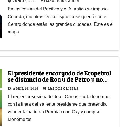
JUNIO 1, 2026
MAURICIO GARCÍA
En las costas del Pacifico y el Atlántico se impuso
Cepeda, mientras De la Espriella se quedó con el
Centro donde están las grandes ciudades. Este es el
mapa.
El presidente encargado de Ecopetrol
se distancia de Roa y de Petro y no
frenará proyectos claves
ABRIL 16, 2026
LAS DOS ORILLAS
El recién posesionado Juan Carlos Hurtado rompe
con la línea del saliente presidente que pretendía
vender la parte en Permian con Oxy y comprar
Monómeros