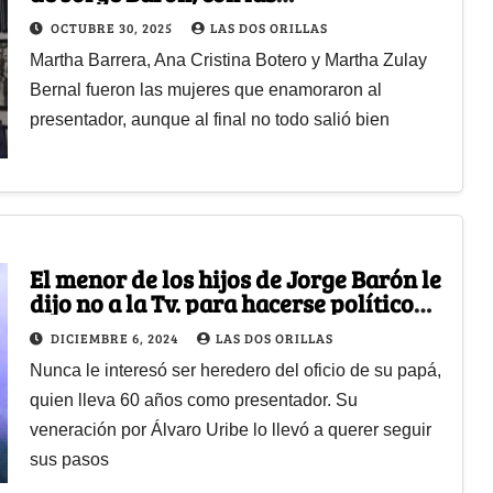
que tuvo 5 hijos
OCTUBRE 30, 2025
LAS DOS ORILLAS
Martha Barrera, Ana Cristina Botero y Martha Zulay
Bernal fueron las mujeres que enamoraron al
presentador, aunque al final no todo salió bien
El menor de los hijos de Jorge Barón le
dijo no a la Tv. para hacerse político
como férreo uribista
DICIEMBRE 6, 2024
LAS DOS ORILLAS
Nunca le interesó ser heredero del oficio de su papá,
quien lleva 60 años como presentador. Su
veneración por Álvaro Uribe lo llevó a querer seguir
sus pasos